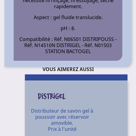
nécessite ni rinçage, ni essuyage, sèche
rapidement.
Aspect : gel fluide translucide.
pH : 8.
Compatibilité : Réf. N06S01 DISTRIPOUSS -
Réf. N14S10N DISTRIGEL - Réf. N01S03
STATION BACTOGEL
VOUS AIMEREZ AUSSI
DISTRIGEL
Distributeur de savon gel à
poussoir avec réservoir
amovible.
Prix à l'unité