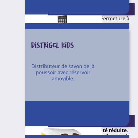
Conditionnement : Unité
Matériau : ABS. Compatible protocole
HACCP. Niveau du savon visible. Fermeture à
clé.
Livré avec chevilles, vis, et clé plastique. Pour
tous les savons liquides et gels en vrac.
Dim. : H206 x L110 x P106 mm.
DISTRIGEL KIDS
N14S10N
Référence
Distributeur de savon gel à
Conditionnement
poussoir avec réservoir
amovible.
Unité
Station de distribution de gel
hydroalcoolique sans contact, avec
récupérateur de gouttes.
Conditionnement : Unité
Détecte automatiquement les mains.
Adapté aux personnes à mobilité réduite.
Fonctionne avec 4 piles LR14 (non fournies).