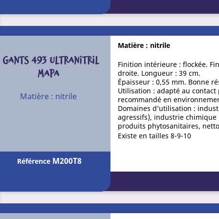
Matière : nitrile
GANTS 493 ULTRANITRIL
Finition intérieure : flockée. F
MAPA
droite. Longueur : 39 cm.
Épaisseur : 0,55 mm. Bonne rési
Utilisation : adapté au contac
Matière : nitrile
recommandé en environnement
Domaines d’utilisation : indu
agressifs), industrie chimique
produits phytosanitaires, nett
Existe en tailles 8-9-10
M200T8
Référence