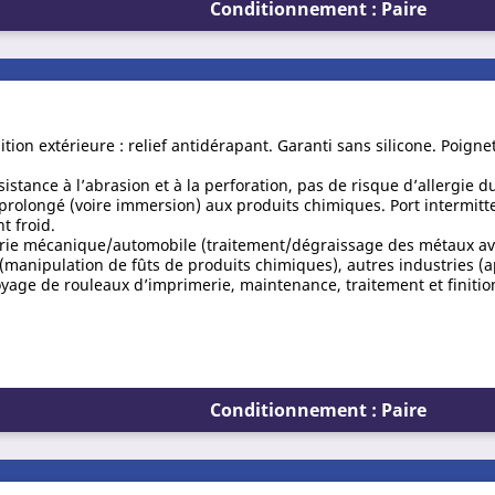
Conditionnement : Paire
inition extérieure : relief antidérapant. Garanti sans silicone. Poign
stance à l’abrasion et à la perforation, pas de risque d’allergie d
t prolongé (voire immersion) aux produits chimiques. Port intermitt
 froid.
strie mécanique/automobile (traitement/dégraissage des métaux av
 (manipulation de fûts de produits chimiques), autres industries (a
oyage de rouleaux d’imprimerie, maintenance, traitement et finitio
Conditionnement : Paire