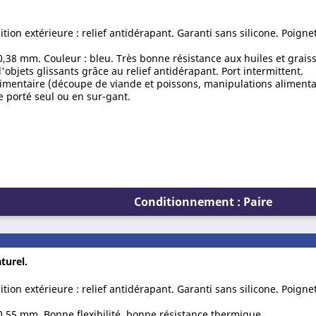
inition extérieure : relief antidérapant. Garanti sans silicone. Poign
0,38 mm. Couleur : bleu. Très bonne résistance aux huiles et grais
objets glissants grâce au relief antidérapant. Port intermittent.
alimentaire (découpe de viande et poissons, manipulations aliment
re porté seul ou en sur-gant.
Conditionnement : Paire
turel.
inition extérieure : relief antidérapant. Garanti sans silicone. Poign
0,55 mm. Bonne flexibilité, bonne résistance thermique.