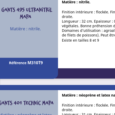
Matière : nitrile.
GANTS 495 ULTRANITRIL
Finition intérieure : flockée. F
MAPA
droite.
Longueur : 32 cm. Epaisseur : 
végétales. Bonne préhension d'
Matière : nitrile.
Domaines d’utilisation : agro
de filets de poissons). Peut êt
Existe en tailles 8 et 9
M310T9
Référence
Matière : néoprène et latex na
GANTS 401 TECHNIC MAPA
Finition intérieure : flockée. F
droite.
Longueur : 31 cm. Epaisseur : 
Matière : néoprène et latex