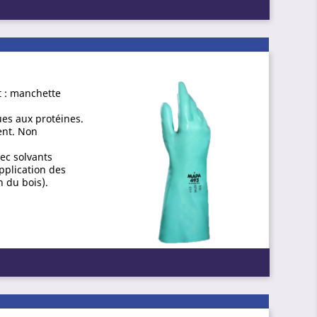
et : manchette
ues aux protéines.
ent. Non
ec solvants
pplication des
n du bois).