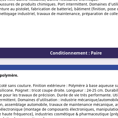
oussures de produits chimiques. Port intermittent. Domaines d’utili
ure au pistolet, fabrication de batterie), bâtiment (finition, pose d
nettoyage industriel, travaux de maintenance, préparation de colles
Conditionnement : Paire
e polymère.
ricoté sans couture. Finition extérieure : Polymère à base aqueuse s
silicone. Poignet : tricot coupe droite. Longueur : 24-25 cm. Durabi
 pour les travaux de précision. Durée de vie très performante. Util
ntermittent. Domaines d’utilisation : industrie mécanique/automob
ion, assemblage automobile, travaux de maintenance mécanique, 
e), électronique (montage de composants électroniques, manipulati
e haute fréquence), industries cosmétique & pharmaceutique (pré