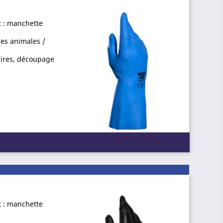
et : manchette
ses animales /
aires, découpage
et : manchette