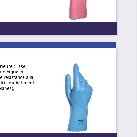
ieure : lisse.
natomique et
e résistance à la
strie du bâtiment
sines),