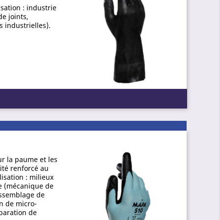
sation : industrie
e joints,
 industrielles).
ur la paume et les
lité renforcé au
isation : milieux
ile (mécanique de
assemblage de
on de micro-
paration de