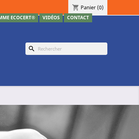
shopping_cart
Panier
(0)
MME ECOCERT®
VIDÉOS
CONTACT
search