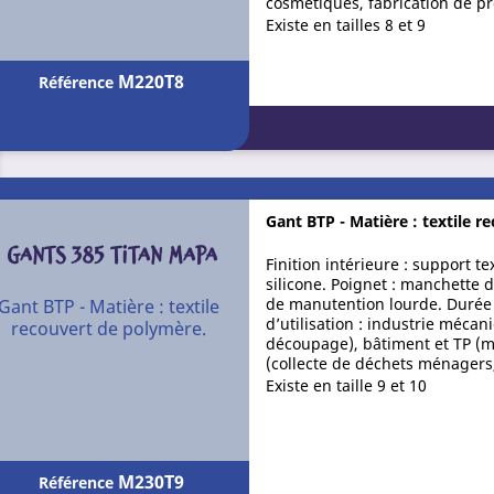
cosmétiques, fabrication de p
Existe en tailles 8 et 9
M220T8
Référence
Gant BTP - Matière : textile 
GANTS 385 TITAN MAPA
Finition intérieure : support te
silicone. Poignet : manchette d
de manutention lourde. Durée d
Gant BTP - Matière : textile
d’utilisation : industrie méca
recouvert de polymère.
découpage), bâtiment et TP (m
(collecte de déchets ménagers, 
Existe en taille 9 et 10
M230T9
Référence