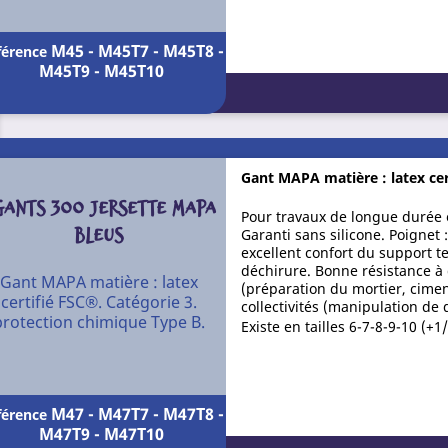
M45 - M45T7 - M45T8 -
férence
M45T9 - M45T10
Gant MAPA matière : latex cer
GANTS 300 JERSETTE MAPA
Pour travaux de longue durée en 
BLEUS
Garanti sans silicone. Poignet
excellent confort du support te
déchirure. Bonne résistance à 
Gant MAPA matière : latex
(préparation du mortier, cimen
certifié FSC®. Catégorie 3.
collectivités (manipulation de
protection chimique Type B.
Existe en tailles 6-7-8-9-10 (+1
M47 - M47T7 - M47T8 -
férence
M47T9 - M47T10