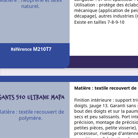
Utilisation : protège des éclab
naturel.
mécanique (application de peint
décapage), autres industries (
Existe en tailles 7-8-9-10
M210T7
Référence
Matière : textile recouvert d
GANTS 510 ULTRANE MAPA
Finition intérieure : support t
doigts. Jauge 13. Garanti sans 
bout des doigts et sur la paume
atière : textile recouvert de
secs et peu salissants. Port i
polymère.
précision, montage de précis
petites pièces, petite visseri
processeur, rivetage d’antenn