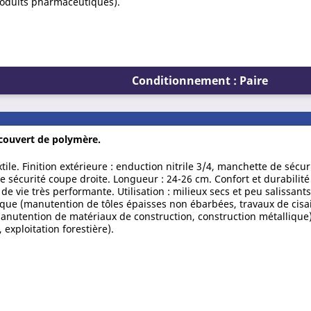
roduits pharmaceutiques).
Conditionnement : Paire
recouvert de polymère.
xtile. Finition extérieure : enduction nitrile 3/4, manchette de sécu
e sécurité coupe droite. Longueur : 24-26 cm. Confort et durabilité
e vie très performante. Utilisation : milieux secs et peu salissan
nique (manutention de tôles épaisses non ébarbées, travaux de cisa
anutention de matériaux de construction, construction métallique)
exploitation forestière).