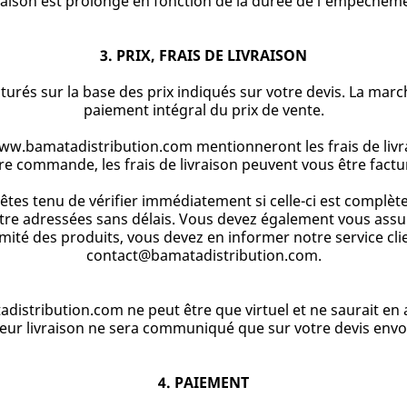
raison est prolongé en fonction de la durée de l’empêchem
3. PRIX, FRAIS DE LIVRAISON
facturés sur la base des prix indiqués sur votre devis. La m
paiement intégral du prix de vente.
ww.bamatadistribution.com mentionneront les frais de livra
re commande, les frais de livraison peuvent vous être factu
us êtes tenu de vérifier immédiatement si celle-ci est compl
tre adressées sans délais. Vous devez également vous assur
té des produits, vous devez en informer notre service clien
contact@bamatadistribution.com.
tadistribution.com ne peut être que virtuel et ne saurait 
de leur livraison ne sera communiqué que sur votre devis en
4. PAIEMENT