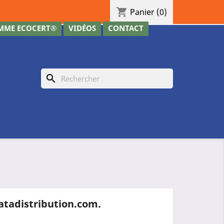
shopping_cart
Panier
(0)
MME ECOCERT®
VIDÉOS
CONTACT
search
atadistribution.com.