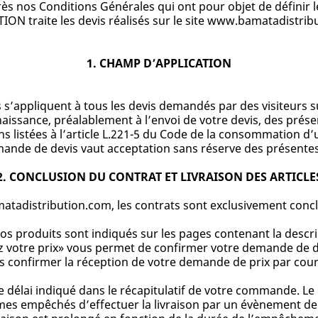
ès nos Conditions Générales qui ont pour objet de définir 
ION traite les devis réalisés sur le site www.bamatadistrib
1. CHAMP D’APPLICATION
 s’appliquent à tous les devis demandés par des visiteurs 
aissance, préalablement à l’envoi de votre devis, des prés
 listées à l’article L.221-5 du Code de la consommation d’
mande de devis vaut acceptation sans réserve des présente
2. CONCLUSION DU CONTRAT ET LIVRAISON DES ARTICLE
matadistribution.com, les contrats sont exclusivement concl
 nos produits sont indiqués sur les pages contenant la descri
 votre prix» vous permet de confirmer votre demande de dev
s confirmer la réception de votre demande de prix par courr
 délai indiqué dans le récapitulatif de votre commande. Le 
es empêchés d’effectuer la livraison par un évènement de fo