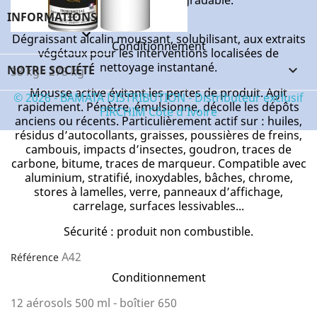
INFORMATIONS
F60
Référence
keyboard_arrow_down
Dégraissant alcalin moussant, solubilisant, aux extraits
Conditionnement
végétaux pour les interventions localisées de
nettoyage instantané.
NOTRE SOCIÉTÉ

38 kg - 278 kg
Mousse active évitant les pertes de produit. Agit
© 2026 - BAMATA DISTRIBUTION - Distributeur exclusif
rapidement. Pénètre, émulsionne, décolle les dépôts
FIRCHIM Côte d'Ivoire
anciens ou récents. Particulièrement actif sur : huiles,
résidus d’autocollants, graisses, poussières de freins,
cambouis, impacts d’insectes, goudron, traces de
carbone, bitume, traces de marqueur. Compatible avec
aluminium, stratifié, inoxydables, bâches, chrome,
stores à lamelles, verre, panneaux d’affichage,
carrelage, surfaces lessivables...
Sécurité : produit non combustible.
A42
Référence
Conditionnement
12 aérosols 500 ml - boîtier 650